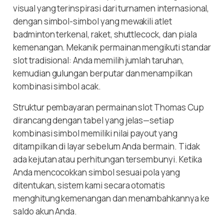
visual yang terinspirasi dari turnamen internasional,
dengan simbol-simbol yang mewakili atlet
badminton terkenal, raket, shuttlecock, dan piala
kemenangan. Mekanik permainan mengikuti standar
slot tradisional: Anda memilih jumlah taruhan,
kemudian gulungan berputar dan menampilkan
kombinasi simbol acak.
Struktur pembayaran permainan slot Thomas Cup
dirancang dengan tabel yang jelas—setiap
kombinasi simbol memiliki nilai payout yang
ditampilkan di layar sebelum Anda bermain. Tidak
ada kejutan atau perhitungan tersembunyi. Ketika
Anda mencocokkan simbol sesuai pola yang
ditentukan, sistem kami secara otomatis
menghitung kemenangan dan menambahkannya ke
saldo akun Anda.