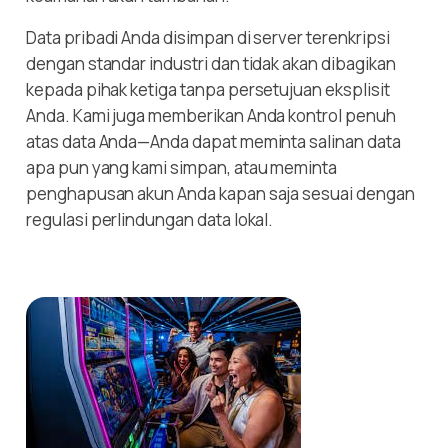
Data pribadi Anda disimpan di server terenkripsi
dengan standar industri dan tidak akan dibagikan
kepada pihak ketiga tanpa persetujuan eksplisit
Anda. Kami juga memberikan Anda kontrol penuh
atas data Anda—Anda dapat meminta salinan data
apa pun yang kami simpan, atau meminta
penghapusan akun Anda kapan saja sesuai dengan
regulasi perlindungan data lokal.