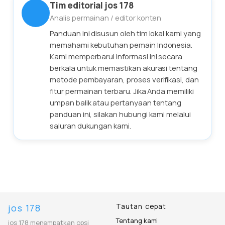
Tim editorial jos 178
Analis permainan / editor konten
Panduan ini disusun oleh tim lokal kami yang
memahami kebutuhan pemain Indonesia.
Kami memperbarui informasi ini secara
berkala untuk memastikan akurasi tentang
metode pembayaran, proses verifikasi, dan
fitur permainan terbaru. Jika Anda memiliki
umpan balik atau pertanyaan tentang
panduan ini, silakan hubungi kami melalui
saluran dukungan kami.
jos 178
Tautan cepat
Tentang kami
jos 178 menempatkan opsi