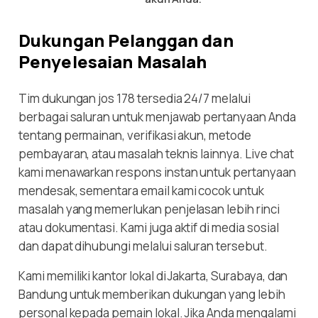
Dukungan Pelanggan dan
Penyelesaian Masalah
Tim dukungan jos 178 tersedia 24/7 melalui
berbagai saluran untuk menjawab pertanyaan Anda
tentang permainan, verifikasi akun, metode
pembayaran, atau masalah teknis lainnya. Live chat
kami menawarkan respons instan untuk pertanyaan
mendesak, sementara email kami cocok untuk
masalah yang memerlukan penjelasan lebih rinci
atau dokumentasi. Kami juga aktif di media sosial
dan dapat dihubungi melalui saluran tersebut.
Kami memiliki kantor lokal di Jakarta, Surabaya, dan
Bandung untuk memberikan dukungan yang lebih
personal kepada pemain lokal. Jika Anda mengalami