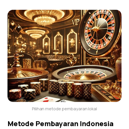
Pilihan metode pembayaran lokal
Metode Pembayaran Indonesia