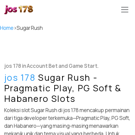
jos 178
Home
›
Sugar Rush
jos 178 in Account Bet and Game Start.
jos 178
Sugar Rush -
Pragmatic Play, PG Soft &
Habanero Slots
Koleksi slot Sugar Rush di jos 178 mencakup permainan
dari tiga developer terkemuka—Pragmatic Play, PG Soft,
dan Habanero—yang masing-masing menawarkan
mekanik unik dan tema visual yang berbeda. Untuk