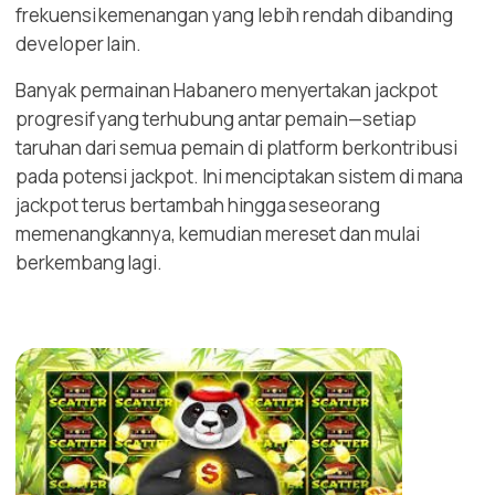
frekuensi kemenangan yang lebih rendah dibanding
developer lain.
Banyak permainan Habanero menyertakan jackpot
progresif yang terhubung antar pemain—setiap
taruhan dari semua pemain di platform berkontribusi
pada potensi jackpot. Ini menciptakan sistem di mana
jackpot terus bertambah hingga seseorang
memenangkannya, kemudian mereset dan mulai
berkembang lagi.