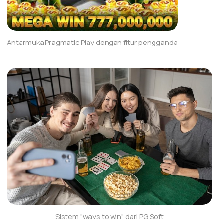
Antarmuka Pragmatic Play dengan fitur pengganda
Sistem "ways to win" dari PG Soft