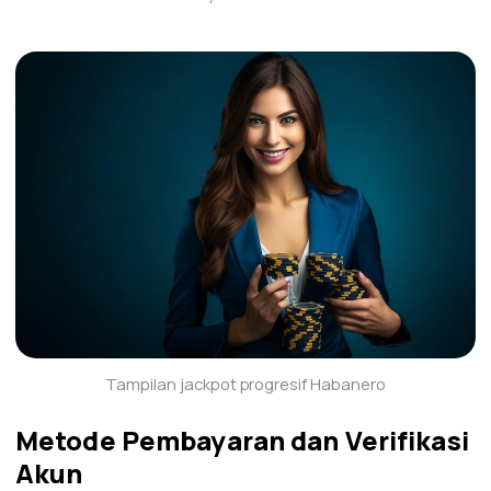
Tampilan jackpot progresif Habanero
Metode Pembayaran dan Verifikasi
Akun